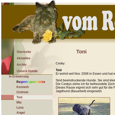
Toni
Startseite
Aktuelles
Cesky:
Archiv
Toni
Unsere Hunde
Er wohnt seit Nov. 2008 in Essen und hat 
In Erinnerung
Sind beeindruckende Hunde. Sie sind klei
R
e
g
e
n
b
o
g
e
n
b
r
ü
c
k
e
Die Ceskys ziehe ich für befreundete Zücht
Kenneth
Dieses Rasse eignet sich sehr gut für die 
Jagdhund (Bauarbeit) eingesetzt.
Ustinow
Toni
Mia
Lana
Angel